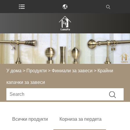
У дома
>
Продукти
>
Финиали за завеси
> Крайни
капачки за завеси
Всички продукти
Корниза за пердета