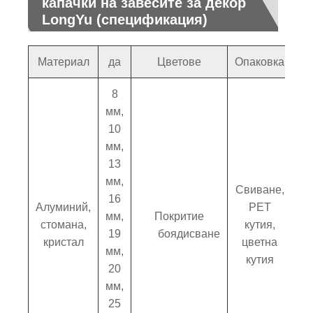
капачки на завесите за декор
LongYu (спецификация)
Материал
да
Цветове
Опаковка
8
мм,
10
мм,
13
мм,
Свиване,
16
Алуминий,
PET
мм,
Покритие
стомана,
кутия,
19
боядисване
кристал
цветна
мм,
кутия
20
мм,
25