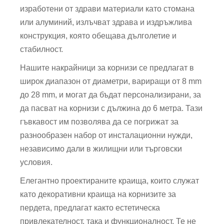
изработени от здрави материали като стомана
или алуминий, излъчват здрава и издръжлива
конструкция, която обещава дълголетие и
стабилност.
Нашите накрайници за корнизи се предлагат в
широк диапазон от диаметри, вариращи от 8 mm
до 28 mm, и могат да бъдат персонализирани, за
да пасват на корнизи с дължина до 6 метра. Тази
гъвкавост им позволява да се погрижат за
разнообразен набор от инсталационни нужди,
независимо дали в жилищни или търговски
условия.
Елегантно проектираните краища, които служат
като декоративни краища на корнизите за
пердета, предлагат както естетическа
привлекателност, така и функционалност. Те не