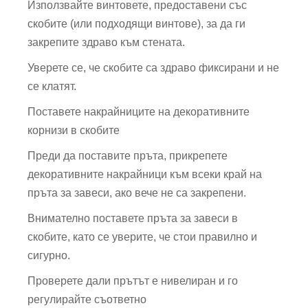
Използвайте винтовете, предоставени със
скобите (или подходящи винтове), за да ги
закрепите здраво към стената.
Уверете се, че скобите са здраво фиксирани и не
се клатят.
Поставете накрайниците на декоративните
корнизи в скобите
Преди да поставите пръта, прикрепете
декоративните накрайници към всеки край на
пръта за завеси, ако вече не са закрепени.
Внимателно поставете пръта за завеси в
скобите, като се уверите, че стои правилно и
сигурно.
Проверете дали прътът е нивелиран и го
регулирайте съответно