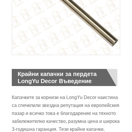
Крайни капачки за пердета
LongYu Decor Въведение
Капачките за корнизи на LongYu Decor наистина
са спечелили звездна репутация на европейския
пазар и всичко това е благодарение на тяхното
забележително качество, разумна цена и широка
3-годишна гаранция. Тези крайни капачки,