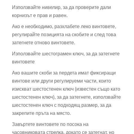
Използвайте нивелир, за да проверите дали
корнизът е прав и равен.
Ако е необходимо, разхлабете леко винтовете,
регулирайте позицията на скобите и след това
затегнете отново винтовете.
Използвайте шестограмен ключ, за да затегнете
винтовете
Ако вашите скоби за пердета имат фиксиращи
винтове или други регулируеми части, които
изискват шестостенен ключ (известен също като
шестостенен ключ), за да затегнете, използвайте
шестостенен ключ с подходящ размер, за да
закрепите пръта на място.
Завъртете винтовете по посока на
часовниковата стрелка, докато се затегнат, но