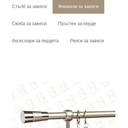
Стълб за завеси
Финиали за завеси
Скоба за завеси
Пръстен за перде
Аксесоари за пердета
Релси за завеси