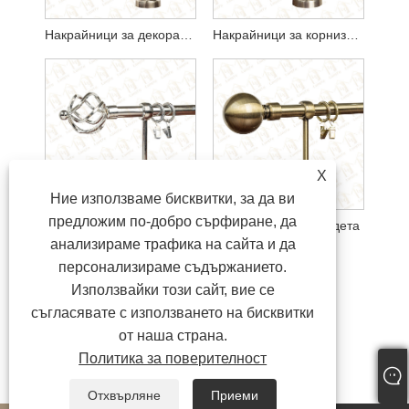
Накрайници за декоративни корнизи
Накрайници за корнизи с кристална топка
X
Ние използваме бисквитки, за да ви
предложим по-добро сърфиране, да
Накрайници за железни завеси
Накрайници за пердета
анализираме трафика на сайта и да
персонализираме съдържанието.
Използвайки този сайт, вие се
съгласявате с използването на бисквитки
от наша страна.
Политика за поверителност
Отхвърляне
Приеми