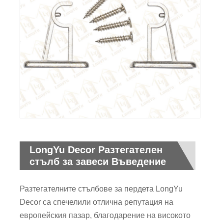
LongYu Decor Разтегателен
стълб за завеси Въведение
Разтегателните стълбове за пердета LongYu
Decor са спечелили отлична репутация на
европейския пазар, благодарение на високото