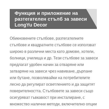
Функция и приложение на
разтегателен стълб за завеси
LongYu Decor
Обикновените стълбове, разтегателните
стълбове и квадратните стълбове се използват
широко в различни места като домове, хотели,
болници, училища и др. Тези стълбове за завеси
предлагат удобен начин за отваряне или
затваряне на завеси чрез навиване, дърпане
или бутане, позволявайки на потребителите
лесно да регулират осветлението и да защитят
поверителността. Стълбовете за завеси също
осигуряват гъвкавост при инсталиране, с
множество налични методи, включително опции