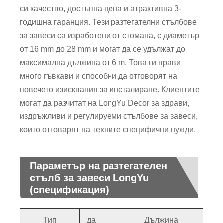
си качество, достъпна цена и атрактивна 3-
годишна гаранция. Тези разтегателни стълбове
за завеси са изработени от стомана, с диаметър
от 16 mm до 28 mm и могат да се удължат до
максимална дължина от 6 m. Това ги прави
много гъвкави и способни да отговорят на
повечето изисквания за инсталиране. Клиентите
могат да разчитат на LongYu Decor за здрави,
издръжливи и регулируеми стълбове за завеси,
които отговарят на техните специфични нужди.
Параметър на разтегателен
стълб за завеси LongYu
(спецификация)
Тип
да
Дължина