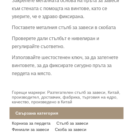
Закрепете металната основа на пръта за завеси
към стената с помощта на винтове, като се
уверите, че е здраво фиксирана.
Поставете металния стълб за завеси в скобата
Проверете дали стълбът е нивелиран и
регулирайте съответно.
Използвайте шестостенен ключ, за да затегнете
винтовете, за да фиксирате сигурно пръта за
пердета на място.
Горещи маркери: Разтегателен стълб за завеси, Китай,
производител, доставчик, фабрика, търговия на едро,
качество, произведено в Китай
Свързана категория
Корниза за пердета
Стълб за завеси
Финиали за завеси
Скоба за завеси