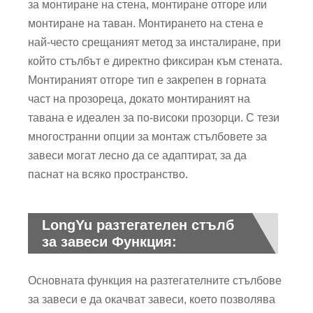
за монтиране на стена, монтиране отгоре или
монтиране на таван. Монтирането на стена е
най-често срещаният метод за инсталиране, при
който стълбът е директно фиксиран към стената.
Монтираният отгоре тип е закрепен в горната
част на прозореца, докато монтираният на
тавана е идеален за по-високи прозорци. С тези
многостранни опции за монтаж стълбовете за
завеси могат лесно да се адаптират, за да
паснат на всяко пространство.
LongYu разтегателен стълб
за завеси Функция:
Основната функция на разтегателните стълбове
за завеси е да окачват завеси, което позволява