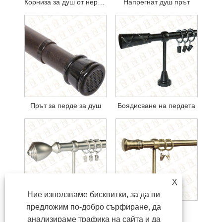
Корниза за душ от неръждаема стомана
Напрегнат душ прът
Прът за перде за душ
Боядисване на пердета
X
Ние използваме бисквитки, за да ви
предложим по-добро сърфиране, да
Покритие корнизи
Гладка корниза
анализираме трафика на сайта и да