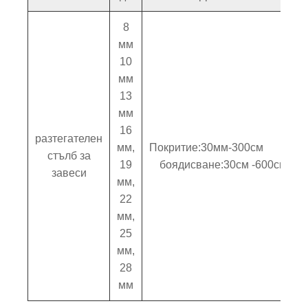
8
мм
10
мм
13
мм
16
разтегателен
мм,
Покритие:30мм-300см
стълб за
19
боядисване:30см -600см
завеси
мм,
22
мм,
25
мм,
28
мм