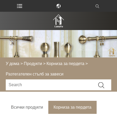
У дома
>
Продукти
>
Корниза за пердета
>
Разтегателен стълб за завеси
Всички продукти
Корниза за пердета