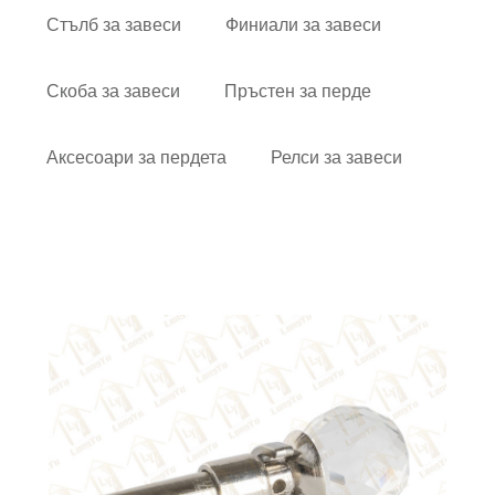
Стълб за завеси
Финиали за завеси
Скоба за завеси
Пръстен за перде
Аксесоари за пердета
Релси за завеси