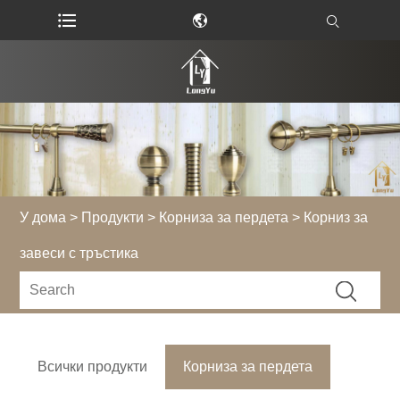
У дома
>
Продукти
>
Корниза за пердета
> Корниз за
завеси с тръстика
Всички продукти
Корниза за пердета