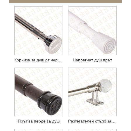
Корниза за душ от неръждаема стомана
Напрегнат душ прът
Прът за перде за душ
Разтегателен стълб за завеси