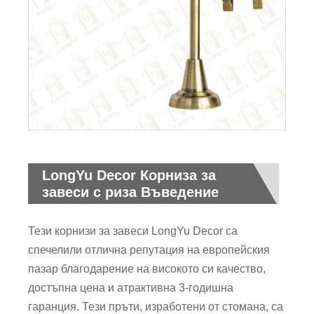
LongYu Decor Корниза за
завеси с риза Въведение
Тези корнизи за завеси LongYu Decor са
спечелили отлична репутация на европейския
пазар благодарение на високото си качество,
достъпна цена и атрактивна 3-годишна
гаранция. Тези пръти, изработени от стомана, са