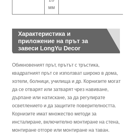
мм
Характеристика и
приложение на прът за
завеси LongYu Decor
Обикновеният прът, прътът с тръстика,
квадратният прът се използват широко в дома,
хотели, болници, училища и др. Корнизите могат
да се отварят или затварят чрез навиване,
дърпане или натискане, за да регулирате
осветлението и да защитите поверителността.
Корнизите имат множество методи за
инсталиране, включително монтиране на стена,
монтиране отгоре или монтиране на таван.