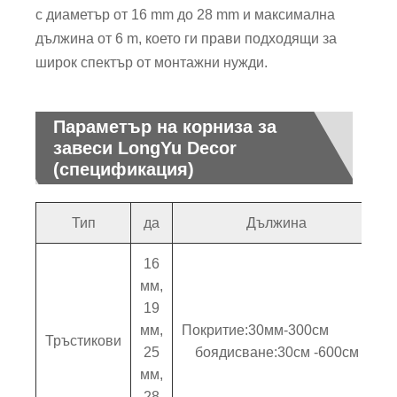
с диаметър от 16 mm до 28 mm и максимална
дължина от 6 m, което ги прави подходящи за
широк спектър от монтажни нужди.
Параметър на корниза за
завеси LongYu Decor
(спецификация)
Тип
да
Дължина
16
мм,
19
мм,
Покритие:30мм-300см
Тръстикови
25
боядисване:30см -600см
мм,
28