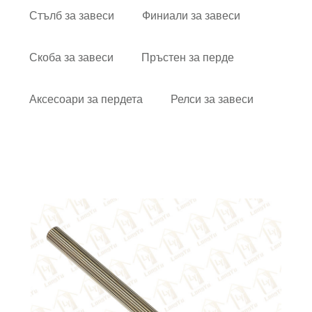
Стълб за завеси
Финиали за завеси
Скоба за завеси
Пръстен за перде
Аксесоари за пердета
Релси за завеси