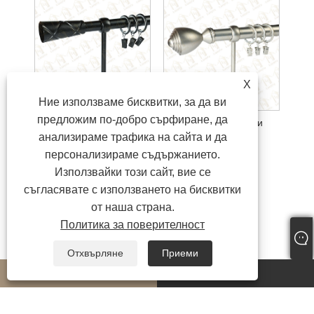
X
Ние използваме бисквитки, за да ви
предложим по-добро сърфиране, да
Боядисване на пердета
Покритие корнизи
анализираме трафика на сайта и да
персонализираме съдържанието.
Използвайки този сайт, вие се
съгласявате с използването на бисквитки
от наша страна.
Политика за поверителност
Отхвърляне
Приеми
whatsapp
E-mail