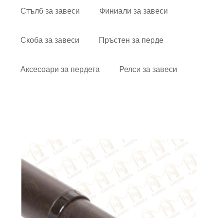
Стълб за завеси
Финиали за завеси
Скоба за завеси
Пръстен за перде
Аксесоари за пердета
Релси за завеси