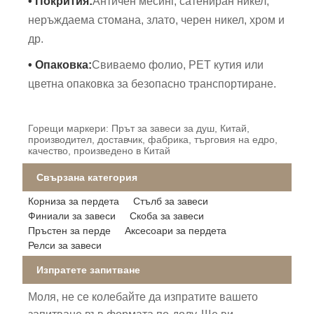
• Покрития:
Античен месинг, сатениран никел,
неръждаема стомана, злато, черен никел, хром и
др.
• Опаковка:
Свиваемо фолио, PET кутия или
цветна опаковка за безопасно транспортиране.
Горещи маркери: Прът за завеси за душ, Китай,
производител, доставчик, фабрика, търговия на едро,
качество, произведено в Китай
Свързана категория
Корниза за пердета
Стълб за завеси
Финиали за завеси
Скоба за завеси
Пръстен за перде
Аксесоари за пердета
Релси за завеси
Изпратете запитване
Моля, не се колебайте да изпратите вашето