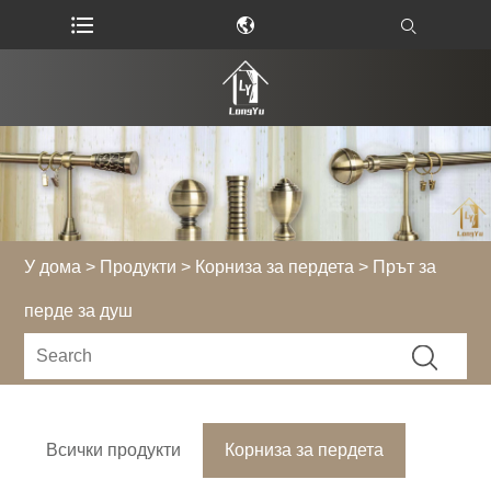
У дома
>
Продукти
>
Корниза за пердета
> Прът за
перде за душ
Всички продукти
Корниза за пердета