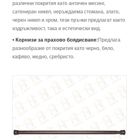
различни покрития като античен месинг,
сатениран никел, неръждаема стомана, злато,
черен никел и хром, тези пръчки предлагат както
издръжливост, така и естетически вид.
• Корнизи за прахово боядисване:
Предлага
разнообразие от покрития като черно, бяло,
кафяво, медно, сребристо.