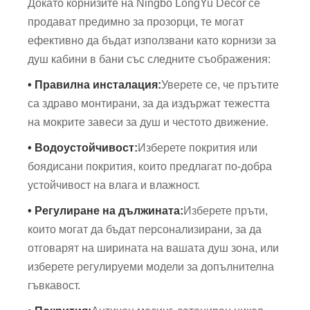
Докато корнизите на Ningbo LongYu Decor се
продават предимно за прозорци, те могат
ефективно да бъдат използвани като корнизи за
душ кабини в бани със следните съображения:
• Правилна инсталация:
Уверете се, че прътите
са здраво монтирани, за да издържат тежестта
на мокрите завеси за душ и честото движение.
• Водоустойчивост:
Изберете покрития или
боядисани покрития, които предлагат по-добра
устойчивост на влага и влажност.
• Регулиране на дължината:
Изберете пръти,
които могат да бъдат персонализирани, за да
отговарят на ширината на вашата душ зона, или
изберете регулируеми модели за допълнителна
гъвкавост.