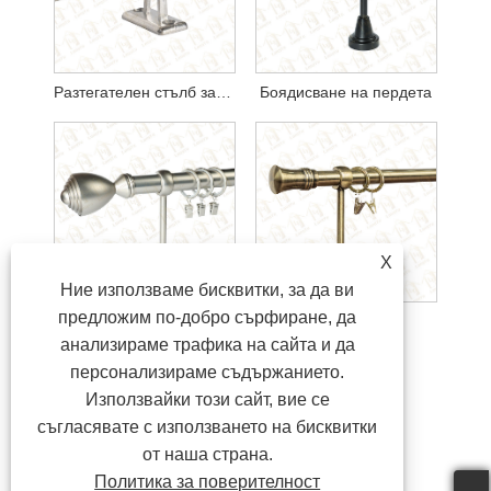
Разтегателен стълб за завеси
Боядисване на пердета
X
Ние използваме бисквитки, за да ви
предложим по-добро сърфиране, да
Покритие корнизи
Гладка корниза
анализираме трафика на сайта и да
персонализираме съдържанието.
Използвайки този сайт, вие се
съгласявате с използването на бисквитки
от наша страна.
Политика за поверителност