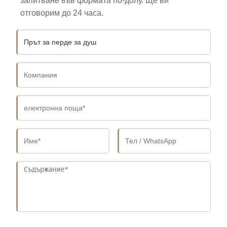
запитване във формата по-долу. Ще ви
отговорим до 24 часа.