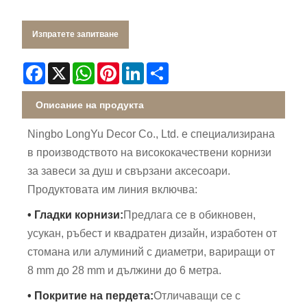
Изпратете запитване
Facebook
X
WhatsApp
Pinterest
LinkedIn
Share
Описание на продукта
Ningbo LongYu Decor Co., Ltd. е специализирана
в производството на висококачествени корнизи
за завеси за душ и свързани аксесоари.
Продуктовата им линия включва:
• Гладки корнизи:
Предлага се в обикновен,
усукан, ръбест и квадратен дизайн, изработен от
стомана или алуминий с диаметри, вариращи от
8 mm до 28 mm и дължини до 6 метра.
• Покритие на пердета:
Отличаващи се с